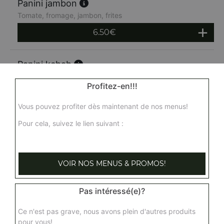
Panini jambon
Tomate, fromage, jambon, frites
6.50
€
Panini kebab
Tomate, fromage, kebab, frites
Profitez-en!!!
6.50
€
Vous pouvez profiter dès maintenant de nos menus!
Pour cela, suivez le lien suivant :
Panini merguez
Fromage, tomate, merguez + frites
6.50
€
VOIR NOS MENUS & PROMOS!
Panini mixte
Pas intéressé(e)?
Base tomate ou base crème + 2 ingrédients au choix
Ce n'est pas grave, nous avons plein d'autres produits
8.50
€
pour vous!