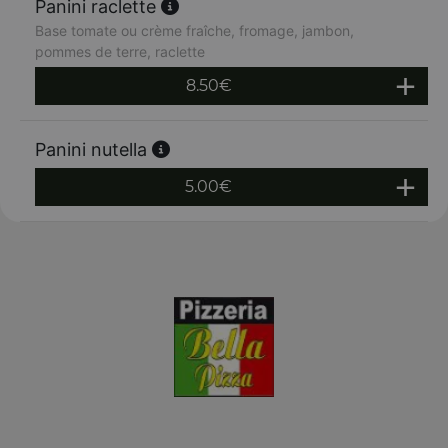
Panini raclette
Base tomate ou crème fraîche, fromage, jambon,
pommes de terre, raclette
8.50
€
Panini nutella
5.00
€