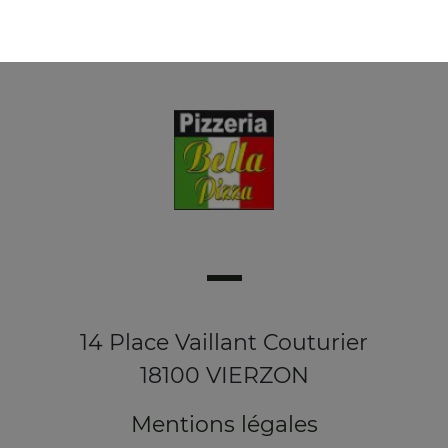
14 Place Vaillant Couturier
18100 VIERZON
Mentions légales