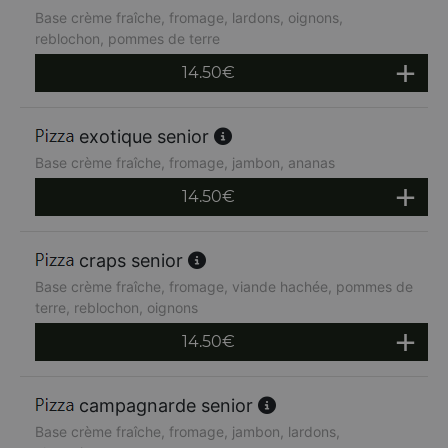
Base crème fraîche, fromage, lardons, oignons,
reblochon, pommes de terre
14.50
€
exotique senior
Base crème fraîche, fromage, jambon, ananas
14.50
€
craps senior
Base crème fraîche, fromage, viande hachée, pommes de
terre, reblochon, oignons
14.50
€
campagnarde senior
Base crème fraîche, fromage, jambon, lardons,