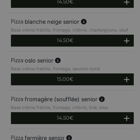
14.50
€
blanche neige senior
Base crème fraîche, fromage, chèvre, champignons, oeuf
14.50
€
oslo senior
Base crème fraîche, fromage, saumon fumé
15.00
€
fromagère (soufflée) senior
Base crème fraîche, fromage, chèvre, brie, bleu
14.50
€
fermière senior