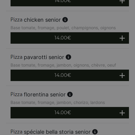
14.00
€
chicken senior
Base tomate, fromage, poulet, champignons, oignons
14.00
€
pavarotti senior
Base tomate, fromage, jambon, oignons, chèvre, oeuf
14.00
€
florentina senior
Base tomate, fromage, jambon, chorizo, lardons
14.00
€
spéciale bella storia senior