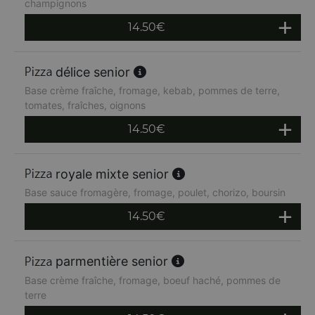
champignons
14.50
€
délice senior
Base crème fraîche, fromage, kebab, pommes de terre,
tomates, fraîches, oignons
14.50
€
royale mixte senior
Base sauce fromagère, fromage, poulet, chorizo, boursin
14.50
€
parmentière senior
Base crème fraîche, fromage, boeuf haché, pommes de
terre