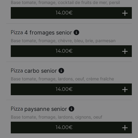
Base tomate, fromage, cocktail de fruits de mer, persil
14.00
€
4 fromages senior
Base tomate, fromage, chèvre, bleu, brie, parmesan
14.00
€
carbo senior
Base tomate, fromage, lardons, oeuf, crème fraîche
14.00
€
paysanne senior
Base tomate, fromage, lardons, oignons, oeuf
14.00
€