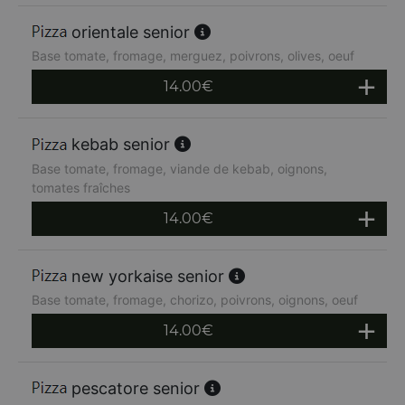
orientale senior
Base tomate, fromage, merguez, poivrons, olives, oeuf
14.00
€
kebab senior
Base tomate, fromage, viande de kebab, oignons,
tomates fraîches
14.00
€
new yorkaise senior
Base tomate, fromage, chorizo, poivrons, oignons, oeuf
14.00
€
pescatore senior