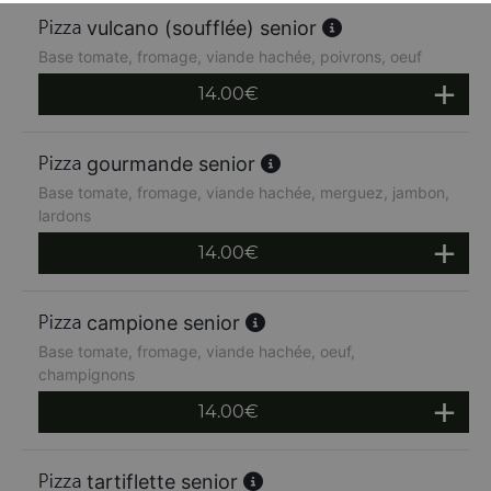
vulcano (soufflée) senior
Base tomate, fromage, viande hachée, poivrons, oeuf
14.00
€
gourmande senior
Base tomate, fromage, viande hachée, merguez, jambon,
lardons
14.00
€
campione senior
Base tomate, fromage, viande hachée, oeuf,
champignons
14.00
€
tartiflette senior