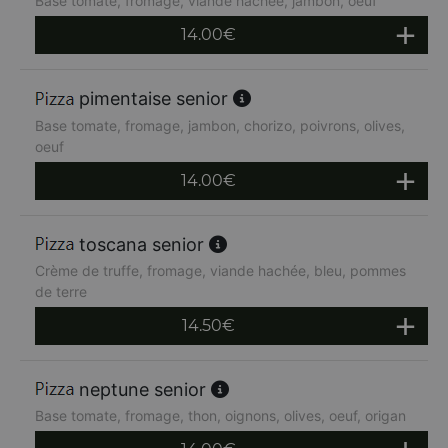
Base tomate, fromage, viande hachée, jambon, oeuf
14.00
€
pimentaise senior
Base tomate, fromage, jambon, chorizo, poivrons, olives,
oeuf
14.00
€
toscana senior
Crème de truffe, fromage, viande hachée, bleu, pommes
de terre
14.50
€
neptune senior
Base tomate, fromage, thon, oignons, olives, oeuf, origan