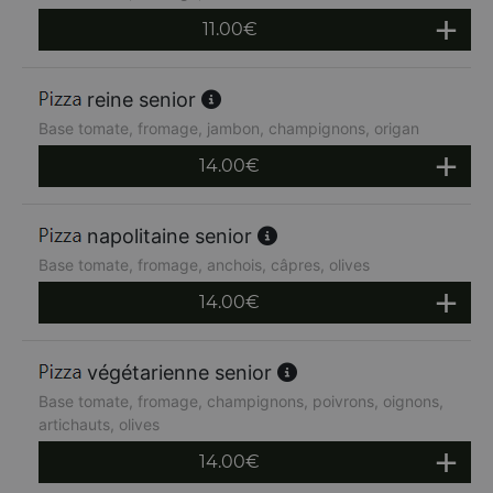
11.00
€
reine senior
Base tomate, fromage, jambon, champignons, origan
14.00
€
napolitaine senior
Base tomate, fromage, anchois, câpres, olives
14.00
€
végétarienne senior
Base tomate, fromage, champignons, poivrons, oignons,
artichauts, olives
14.00
€