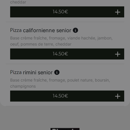
cheddar
14.50
€
californienne senior
Base crème fraîche, fromage, viande hachée, jambon,
oeuf, pommes de terre, cheddar
14.50
€
rimini senior
Base crème fraîche, fromage, poulet nature, boursin,
champignons
14.50
€