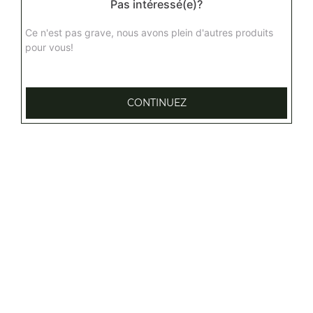
Pas intéressé(e)?
14.00
€
Ce n'est pas grave, nous avons plein d'autres produits
pour vous!
samouraï senior
Base sauce samouraï, fromage, kebab, tomates, fraîches,
oignons
CONTINUEZ
14.50
€
tartuffa senior
Base crème de truffes, fromage, champignons, chorizo
14.50
€
calzone (soufflée) senior
Base tomate, fromage, jambon, oeuf
14.00
€