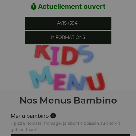
Actuellement ouvert
AVIS (594)
INFORMATIONS
Nos Menus Bambino
Menu bambino
1 pizza (tomate, fromage, jambon) 1 boisson au choix 1
gâteau fourré