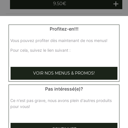
9.50
€
Profitez-en!!!
Vous pouvez profiter dès maintenant de nos menus!
Pour cela, suivez le lien suivant :
VOIR NOS MENUS & PROMOS!
Pas intéressé(e)?
Ce n'est pas grave, nous avons plein d'autres produits
pour vous!