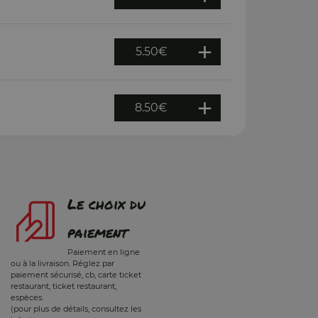
5.50
€
8.50
€
Le choix du
paiement
Paiement en ligne
ou à la livraison. Réglez par
paiement sécurisé, cb, carte ticket
restaurant, ticket restaurant,
espèces.
(pour plus de détails, consultez les