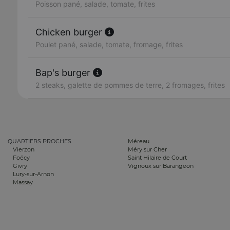
Poisson pané, salade, tomate, frites
Chicken burger
Poulet pané, salade, tomate, fromage, frites
Bap's burger
2 steaks, galette de pommes de terre, 2 fromages, frites
QUARTIERS PROCHES
Méreau
Vierzon
Méry sur Cher
Foëcy
Saint Hilaire de Court
Givry
Vignoux sur Barangeon
Lury-sur-Arnon
Massay