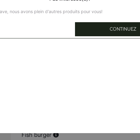
ave, nous avons plein d'autres produits pour vous!
CONTINUEZ
Hamburger
Steak haché, frites
Double cheeseburger
2 steaks hachés, double, frites
Burger bacon
Steak haché, bacon, frites
Triple x cheese burger
3 steaks hachés, 3 fromages, frites
Fish burger