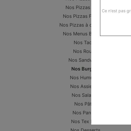
Nos Pizzas Senior
Ce n'est pas gr
Nos Pizzas Familiale
Nos Pizzas à composer
Nos Menus Bambino
Nos Tacos
Nos Roulés
Nos Sandwichs
Nos Burgers
Nos Hummers
Nos Assiettes
Nos Salades
Nos Pâtes
Nos Paninis
Nos Tex Mex
Nos Desserts