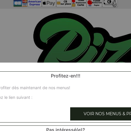
Profitez-en!!!
ofiter dès maintenant de nos menus!
z le lien suivant :
VOIR NOS MENUS & P
Pas intéressé(e)?