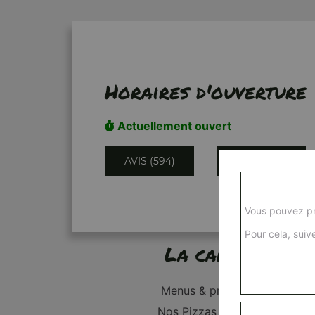
Horaires d'ouverture
Actuellement ouvert
AVIS (594)
INFORMATIONS
Vous pouvez pr
Pour cela, suive
La carte
Menus & promos
Nos Pizzas Junior