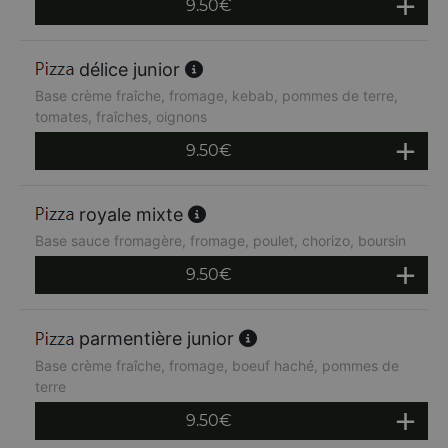
9.50
€
délice junior
Base crème fraîche, fromage, kebab, pommes de terre,
tomates, fraîches, oignons
9.50
€
royale mixte
Base sauce fromagère, fromage, poulet, chorizo, boursin
9.50
€
parmentière junior
Base crème fraîche, fromage, boeuf haché, pommes de
terre
9.50
€