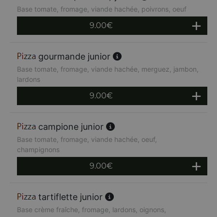
Base tomate, fromage, viande hachée, poivrons, oeuf
9.00
€
gourmande junior
Base tomate, fromage, viande hachée, merguez, jambon,
lardons
9.00
€
campione junior
Base tomate, fromage, viande hachée, oeuf,
champignons
9.00
€
tartiflette junior
Base crème fraîche, fromage, lardons, oignons,