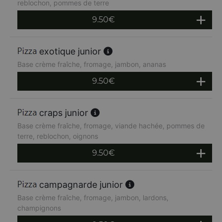
reblochon, pommes de terre
9.50
€
exotique junior
Base crème fraîche, fromage, jambon, ananas
9.50
€
craps junior
Base crème fraîche, fromage, viande hachée, pommes de
terre, reblochon, oignons
9.50
€
campagnarde junior
Base crème fraîche, fromage, jambon, lardons,
champignons