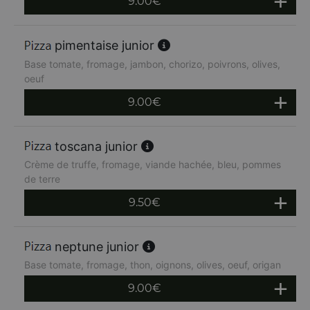
9.00
€
pimentaise junior
Base tomate, fromage, jambon, chorizo, poivrons, olives,
oeuf
9.00
€
toscana junior
Crème de truffe, fromage, viande hachée, bleu, pommes
de terre
9.50
€
neptune junior
Base tomate, fromage, thon, oignons, olives, oeuf, origan
9.00
€