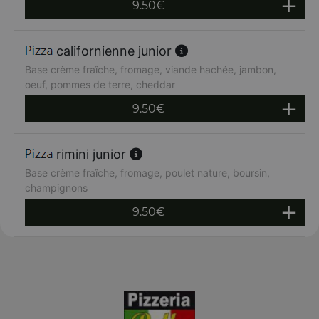
9.50
€
californienne junior
Base crème fraîche, fromage, viande hachée, jambon,
oeuf, pommes de terre, cheddar
9.50
€
rimini junior
Base crème fraîche, fromage, poulet nature, boursin,
champignons
9.50
€