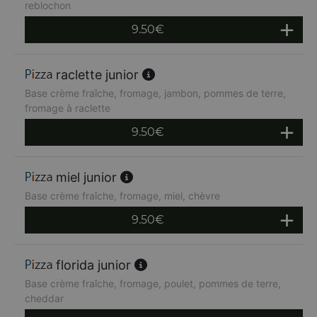
reblochon
9.50
€
raclette junior
Base crème fraîche, fromage, jambon, pommes de terre,
fromage à raclette
9.50
€
miel junior
Base crème fraîche, fromage, miel, chèvre
9.50
€
florida junior
Base crème fraîche, fromage, poulet, pommes de terre,
cheddar