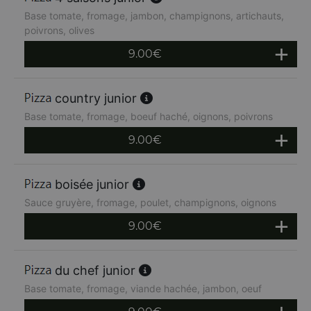
Base tomate, fromage, jambon, champignons, artichauts,
poivrons, olives
9.00
€
country junior
Base tomate, fromage, boeuf haché, oignons, poivrons
9.00
€
boisée junior
Sauce gruyère, fromage, poulet, champignons, oignons
9.00
€
du chef junior
Base tomate, fromage, viande hachée, jambon, oeuf