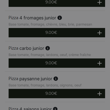
9.00
€
4 fromages junior
Base tomate, fromage, chèvre, bleu, brie, parmesan
9.00
€
carbo junior
Base tomate, fromage, lardons, oeuf, crème fraîche
9.00
€
paysanne junior
Base tomate, fromage, lardons, oignons, oeuf
9.00
€
4 saisons junior