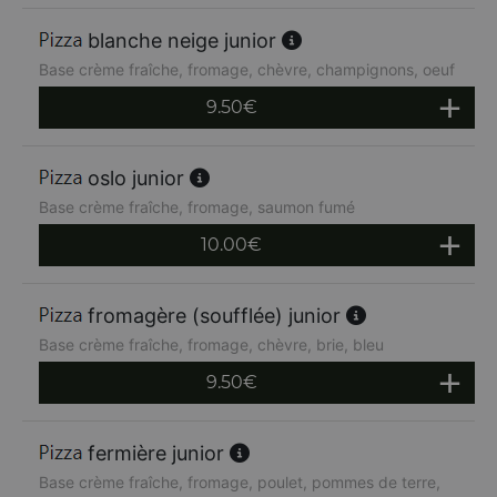
blanche neige junior
Base crème fraîche, fromage, chèvre, champignons, oeuf
9.50
€
oslo junior
Base crème fraîche, fromage, saumon fumé
10.00
€
fromagère (soufflée) junior
Base crème fraîche, fromage, chèvre, brie, bleu
9.50
€
fermière junior
Base crème fraîche, fromage, poulet, pommes de terre,