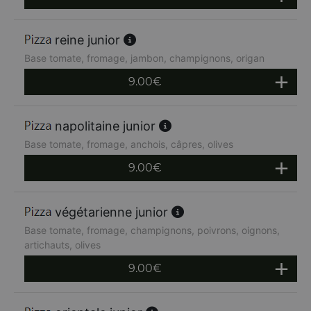
reine junior
Base tomate, fromage, jambon, champignons, origan
9.00
€
napolitaine junior
Base tomate, fromage, anchois, câpres, olives
9.00
€
végétarienne junior
Base tomate, fromage, champignons, poivrons, oignons,
artichauts, olives
9.00
€