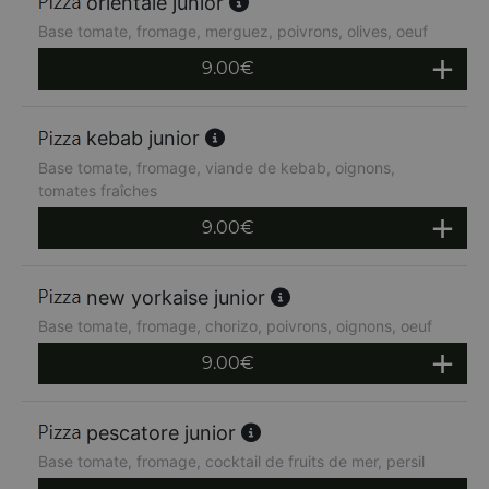
orientale junior
Base tomate, fromage, merguez, poivrons, olives, oeuf
9.00
€
kebab junior
Base tomate, fromage, viande de kebab, oignons,
tomates fraîches
9.00
€
new yorkaise junior
Base tomate, fromage, chorizo, poivrons, oignons, oeuf
9.00
€
pescatore junior
Base tomate, fromage, cocktail de fruits de mer, persil