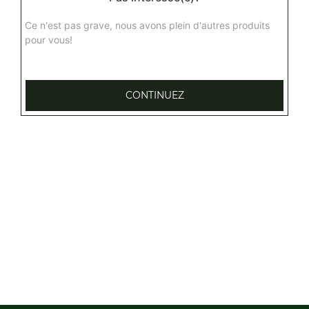
Nos Burgers
Ce n'est pas grave, nous avons plein d'autres produits
pour vous!
hamburger, double cheeseburger, burger bacon, ...
+
CONTINUEZ
Nos Hummers
hummer 2, hummer 3, hummer panamera
+