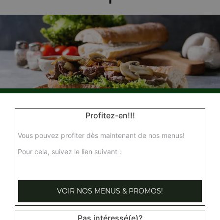
Nos Sandwichs
Profitez-en!!!
sandwich kebab, sandwich américain, sandwich merguez, ...
+
Vous pouvez profiter dès maintenant de nos menus!
Pour cela, suivez le lien suivant :
VOIR NOS MENUS & PROMOS!
Pas intéressé(e)?