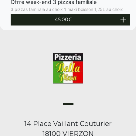
Ofrre week-end 3 pizzas familiale
3 pizzas familiale au choix 1 maxi boisson 1,25L au choix
45.00€
14 Place Vaillant Couturier
18100 VIERZON