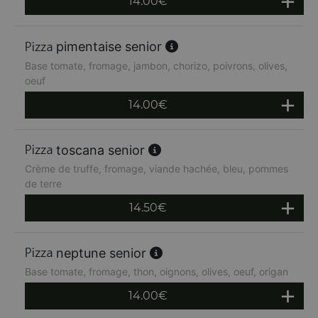
14.00
€
pimentaise senior
Base tomate, fromage, jambon, chorizo, poivrons, olives,
oeuf
14.00
€
toscana senior
Crème de truffe, fromage, viande hachée, bleu, pommes
de terre
14.50
€
neptune senior
Base tomate, fromage, thon, oignons, olives, oeuf, origan
14.00
€