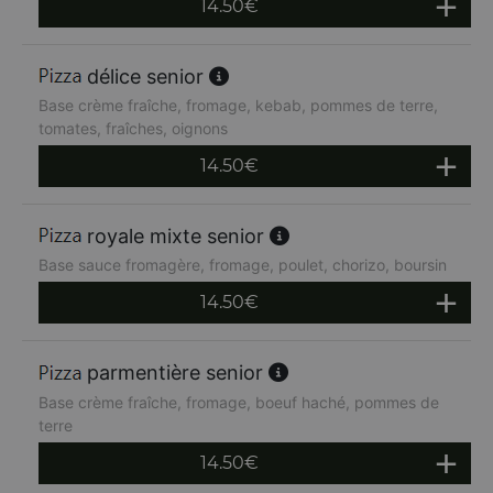
14.50
€
délice senior
Base crème fraîche, fromage, kebab, pommes de terre,
tomates, fraîches, oignons
14.50
€
royale mixte senior
Base sauce fromagère, fromage, poulet, chorizo, boursin
14.50
€
parmentière senior
Base crème fraîche, fromage, boeuf haché, pommes de
terre
14.50
€