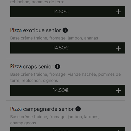
reblochon, pommes de terre
14.50
€
exotique senior
Base crème fraîche, fromage, jambon, ananas
14.50
€
craps senior
Base crème fraîche, fromage, viande hachée, pommes de
terre, reblochon, oignons
14.50
€
campagnarde senior
Base crème fraîche, fromage, jambon, lardons,
champignons