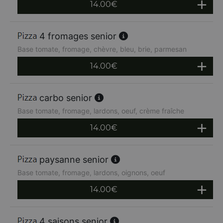
14.00
€
4 fromages senior
Base tomate, fromage, chèvre, bleu, brie, parmesan
14.00
€
carbo senior
Base tomate, fromage, lardons, oeuf, crème fraîche
14.00
€
paysanne senior
Base tomate, fromage, lardons, oignons, oeuf
14.00
€
4 saisons senior