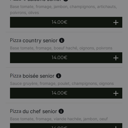
Base tomate, fromage, jambon, champignons, artichauts,
poivrons, olives
14.00
€
country senior
Base tomate, fromage, boeuf haché, oignons, poivrons
14.00
€
boisée senior
Sauce gruyère, fromage, poulet, champignons, oignons
14.00
€
du chef senior
Base tomate, fromage, viande hachée, jambon, oeuf