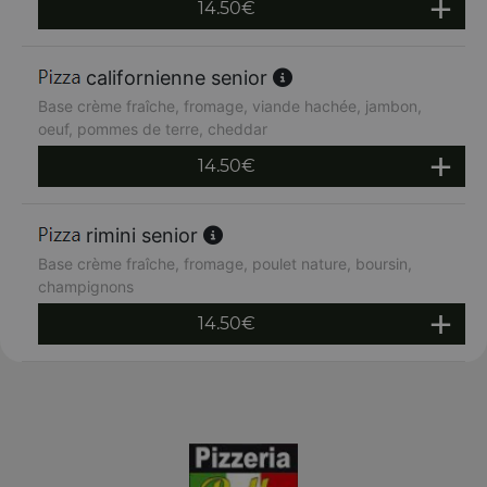
14.50
€
californienne senior
Base crème fraîche, fromage, viande hachée, jambon,
oeuf, pommes de terre, cheddar
14.50
€
rimini senior
Base crème fraîche, fromage, poulet nature, boursin,
champignons
14.50
€