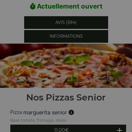
Actuellement ouvert
AVIS (594)
INFORMATIONS
Nos Pizzas Senior
marguerita senior
Base tomate, fromage, olives
11.00
€