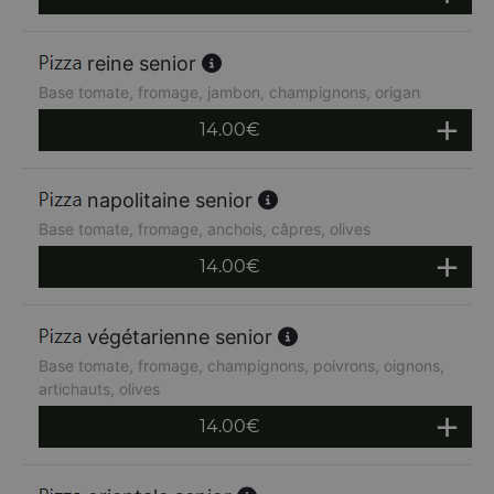
reine senior
Base tomate, fromage, jambon, champignons, origan
14.00
€
napolitaine senior
Base tomate, fromage, anchois, câpres, olives
14.00
€
végétarienne senior
Base tomate, fromage, champignons, poivrons, oignons,
artichauts, olives
14.00
€