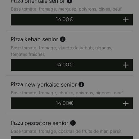
orientale senior
Base tomate, fromage, merguez, poivrons, olives, oeuf
14.00
€
kebab senior
Base tomate, fromage, viande de kebab, oignons,
tomates fraîches
14.00
€
new yorkaise senior
Base tomate, fromage, chorizo, poivrons, oignons, oeuf
14.00
€
pescatore senior
Base tomate, fromage, cocktail de fruits de mer, persil