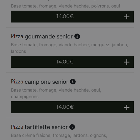
Base tomate, fromage, viande hachée, poivrons, oeuf
14.00
€
gourmande senior
Base tomate, fromage, viande hachée, merguez, jambon,
lardons
14.00
€
campione senior
Base tomate, fromage, viande hachée, oeuf,
champignons
14.00
€
tartiflette senior
Base crème fraîche, fromage, lardons, oignons,