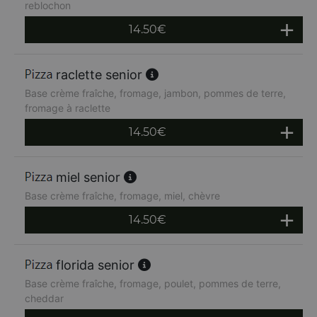
reblochon
14.50
€
raclette senior
Base crème fraîche, fromage, jambon, pommes de terre,
fromage à raclette
14.50
€
miel senior
Base crème fraîche, fromage, miel, chèvre
14.50
€
florida senior
Base crème fraîche, fromage, poulet, pommes de terre,
cheddar