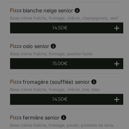
blanche neige senior
Base crème fraîche, fromage, chèvre, champignons, oeuf
14.50
€
oslo senior
Base crème fraîche, fromage, saumon fumé
15.00
€
fromagère (soufflée) senior
Base crème fraîche, fromage, chèvre, brie, bleu
14.50
€
fermière senior
Base crème fraîche, fromage, poulet, pommes de terre,