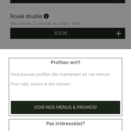
Roulé double
Mozzarella, 2 viandes au choix, frites
8.50
€
Roulé triple
Mozzarella, 3 viandes au choix, frites
Profitez-en!!!
9.50
€
Vous pouvez profiter dès maintenant de nos menus!
Pour cela, suivez le lien suivant :
VOIR NOS MENUS & PROMOS!
Pas intéressé(e)?