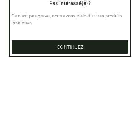
Pas intéressé(e)?
Ce n'est pas grave, nous avons plein d'autres produits
Assiette mexicaine (12 pièces)
pour vous!
3 wings, 3 nuggets, 3 mozzarella sticks, 3 oignons,
potatoes, sauce barbecue + 1 boisson (33 cl)
10.00
€
CONTINUEZ
Potatoes (la barquette)
3.50
€
Frites (la barquette)
2.00
€