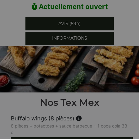
Actuellement ouvert
AVIS (594)
INFORMATIONS
Nos Tex Mex
Buffalo wings (8 pièces)
8 pièces + potaotoes + sauce barbecue + 1 coca cola 33
cl