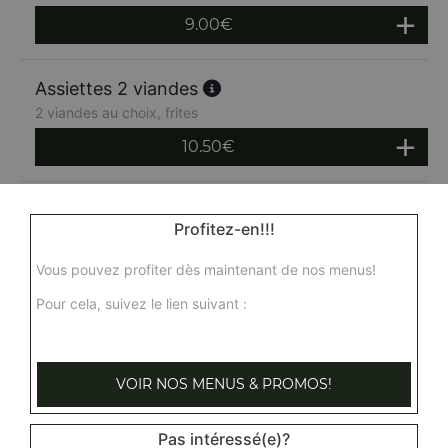
9.00
€
Assiettes 2 viandes
2 viandes au choix, frites
10.50
€
Assiette 3 viandes
Profitez-en!!!
3 viandes au choix, frites
12.00
€
Vous pouvez profiter dès maintenant de nos menus!
Pour cela, suivez le lien suivant :
VOIR NOS MENUS & PROMOS!
Pas intéressé(e)?