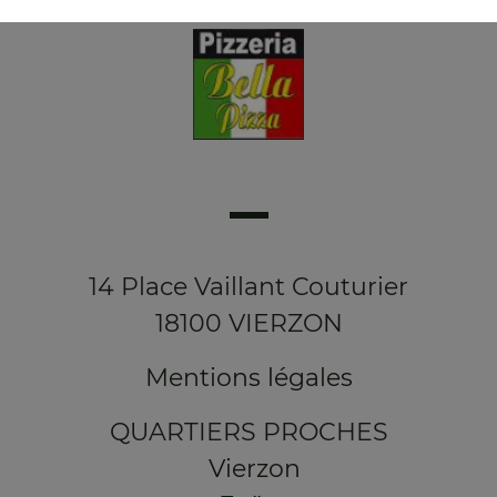
14 Place Vaillant Couturier
18100 VIERZON
Mentions légales
QUARTIERS PROCHES
Vierzon