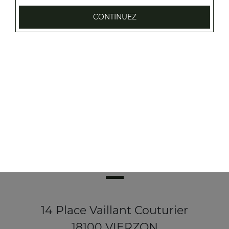
Tagliatelle poulet
CONTINUEZ
Crème fraîche, poulet, champignons
8.00
€
14 Place Vaillant Couturier
18100 VIERZON