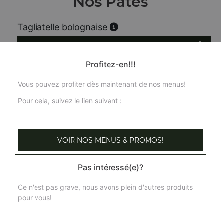
Nos Pâtes
Tagliatelle bolognaise
7.50
€
Profitez-en!!!
Tagliatelle carbonara
Vous pouvez profiter dès maintenant de nos menus!
7.50
€
Pour cela, suivez le lien suivant :
Tagliatelle 4 fromages
VOIR NOS MENUS & PROMOS!
7.50
€
Pas intéressé(e)?
Tagliatelle saumon
Ce n'est pas grave, nous avons plein d'autres produits
8.00
€
pour vous!