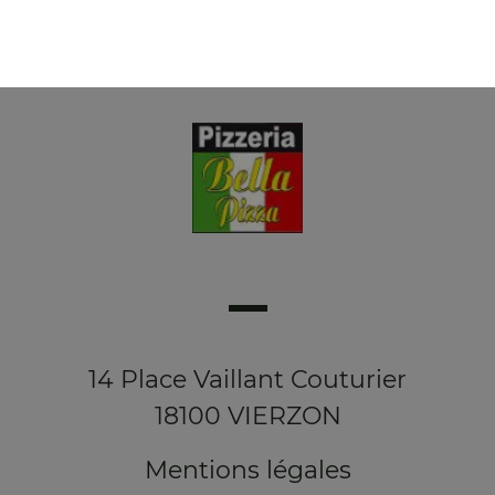
14 Place Vaillant Couturier
18100 VIERZON
Mentions légales