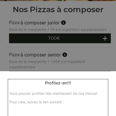
Nos Pizzas à composer
à composer junior
Base de la marguerita + 1€ par ingrédient supplémentaire
7.00
€
à composer senior
Base de la marguerita + 1.50€ par ingrédient
supplémentaire
11.00
€
Profitez-en!!!
à composer familiale
Vous pouvez profiter dès maintenant de nos menus!
Base de la marguerita + 2€ par ingrédient supplémentaire
Pour cela, suivez le lien suivant :
15.00
€