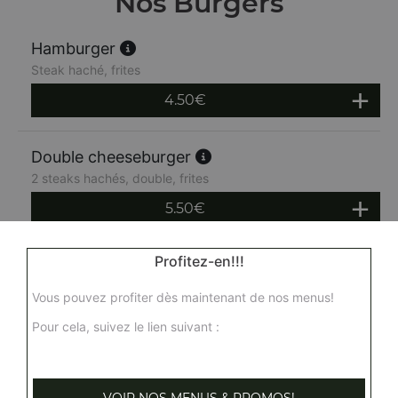
Nos Burgers
Hamburger
Steak haché, frites
4.50
€
Double cheeseburger
2 steaks hachés, double, frites
5.50
€
Profitez-en!!!
Burger bacon
Steak haché, bacon, frites
Vous pouvez profiter dès maintenant de nos menus!
6.50
€
Pour cela, suivez le lien suivant :
Triple x cheese burger
3 steaks hachés, 3 fromages, frites