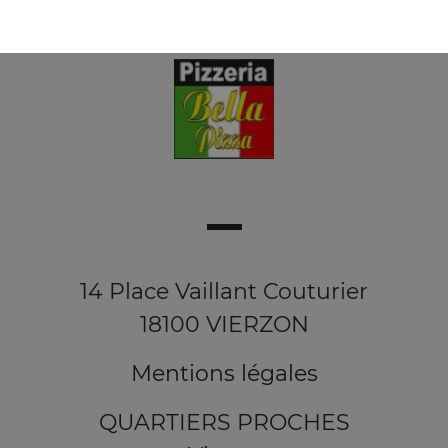
14 Place Vaillant Couturier
18100 VIERZON
Mentions légales
QUARTIERS PROCHES