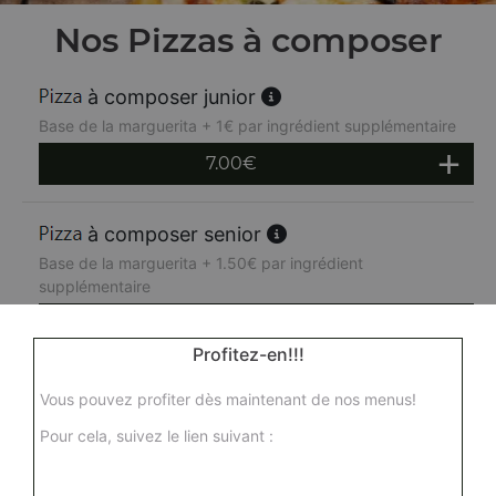
Nos Pizzas à composer
à composer junior
Base de la marguerita + 1€ par ingrédient supplémentaire
7.00
€
à composer senior
Base de la marguerita + 1.50€ par ingrédient
supplémentaire
11.00
€
Profitez-en!!!
à composer familiale
Vous pouvez profiter dès maintenant de nos menus!
Base de la marguerita + 2€ par ingrédient supplémentaire
Pour cela, suivez le lien suivant :
15.00
€