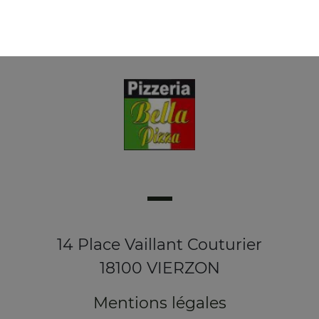
14 Place Vaillant Couturier
18100 VIERZON
Mentions légales