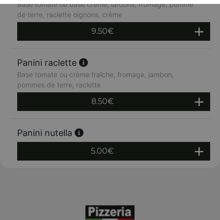
Base tomate ou base crème, lardons, fromage, pomme
de terre, raclette oignons, crème
9.50
€
Panini raclette
Base tomate ou crème fraîche, fromage, jambon,
pommes de terre, raclette
8.50
€
Panini nutella
5.00
€