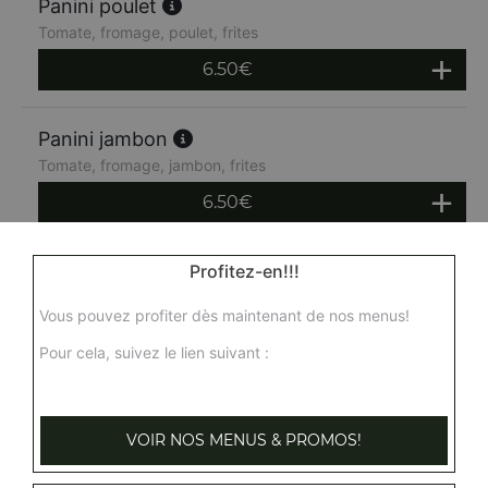
Panini poulet
Tomate, fromage, poulet, frites
6.50
€
Panini jambon
Tomate, fromage, jambon, frites
6.50
€
Panini kebab
Profitez-en!!!
Tomate, fromage, kebab, frites
Vous pouvez profiter dès maintenant de nos menus!
6.50
€
Pour cela, suivez le lien suivant :
Panini merguez
Fromage, tomate, merguez + frites
VOIR NOS MENUS & PROMOS!
6.50
€