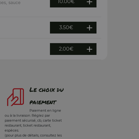
10.00
€
oes, sauce
3.50
€
2.00
€
Le choix du
paiement
Paiement en ligne
ou à la livraison. Réglez par
paiement sécurisé, cb, carte ticket
restaurant, ticket restaurant,
espèces.
(pour plus de détails, consultez les