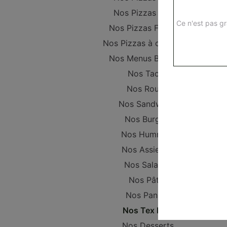
Nos Pizzas Senior
Ce n'est pas gr
Nos Pizzas Familiale
Nos Pizzas à composer
Nos Menus Bambino
Nos Tacos
Nos Roulés
Nos Sandwichs
Nos Burgers
Nos Hummers
Nos Assiettes
Nos Salades
Nos Pâtes
Nos Paninis
Nos Tex Mex
Nos Desserts