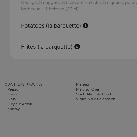
3 wings, 3 nuggets, 3 mozzarella sticks, 3 oignons, potat
barbecue + 1 boisson (33 cl)
Potatoes (la barquette)
Frites (la barquette)
QUARTIERS PROCHES
Méreau
Vierzon
Méry sur Cher
Foëcy
Saint Hilaire de Court
Givry
Vignoux sur Barangeon
Lury-sur-Arnon
Massay