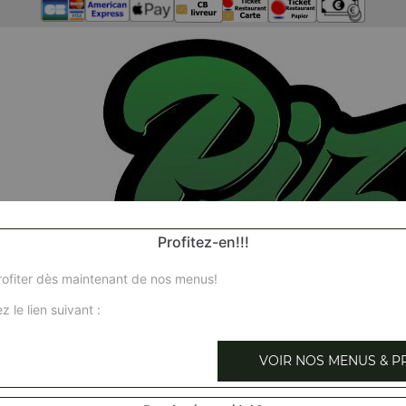
Profitez-en!!!
ofiter dès maintenant de nos menus!
z le lien suivant :
VOIR NOS MENUS & P