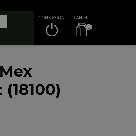
CONNEXION
PANIER
0
 Mex
t (18100)