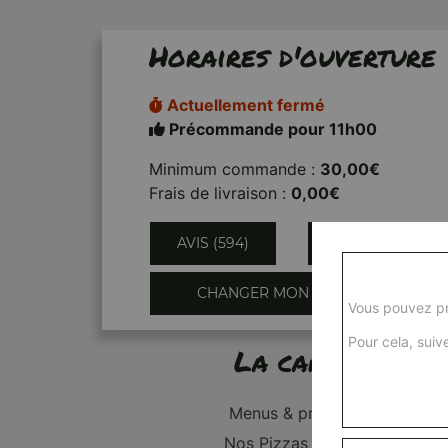
Horaires d'ouverture
Actuellement fermé
Précommande pour 11h00
Minimum commande :
30,00€
Frais de livraison :
0,00€
AVIS (594)
INFORMATIONS
CHANGER MON QUARTIER
Vous pouvez pr
Pour cela, suive
La carte
Menus & promos
Nos Pizzas Junior