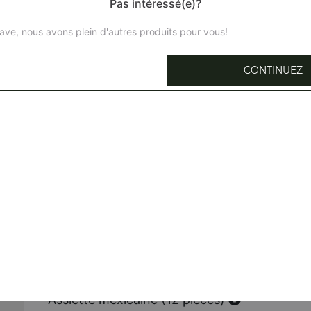
Pas intéressé(e)?
ave, nous avons plein d'autres produits pour vous!
CONTINUEZ
Buffalo wings (8 pièces)
8 pièces + potaotoes + sauce barbecue + 1 coca cola 33 
Nuggets (8 pièces)
8 pièces + potaotoes + sauce barbecue + 1 coca cola 33 
Mozzarella stick (8 pièces)
8 pièces + potaotoes + sauce barbecue + 1 coca cola 33 
Onion rings (8 pièces)
8 pièces + potaotoes + sauce barbecue + 1 coca cola 33 
Assiette mexicaine (12 pièces)