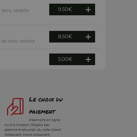
9.50
€
erre, raclette
8.50
€
e terre, raclette
5.00
€
Le choix du
paiement
Paiement en ligne
ou à la livraison. Réglez par
paiement sécurisé, cb, carte ticket
restaurant, ticket restaurant,