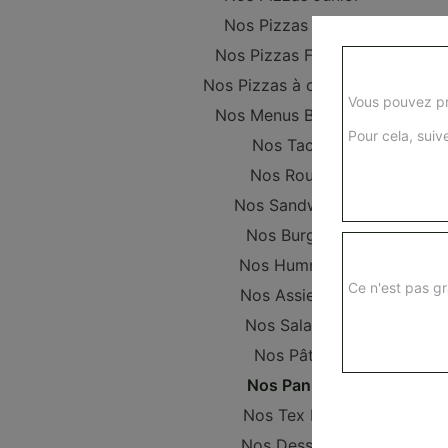
Nos Pizzas Senior
Nos Pizzas Familiale
Nos Pizzas à composer
Vous pouvez pr
Nos Menus Bambino
Pour cela, suive
Nos Tacos
Nos Roulés
Nos Sandwichs
Nos Burgers
Nos Hummers
Ce n'est pas gr
Nos Assiettes
Nos Salades
Nos Pâtes
Nos Paninis
Nos Tex Mex
Nos Desserts