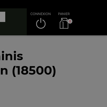
CONNEXION
PANIER
0
inis
n (18500)