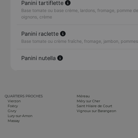
Panini tartiflette
Base tomate ou base crème, lardons, fromage, pomme de t
oignons, crème
Panini raclette
Base tomate ou crème fraîche, fromage, jambon, pommes d
Panini nutella
QUARTIERS PROCHES
Méreau
Vierzon
Méry sur Cher
Foëcy
Saint Hilaire de Court
Givry
Vignoux sur Barangeon
Lury-sur-Arnon
Massay