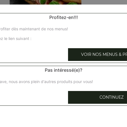
Profitez-en!!!
ofiter dès maintenant de nos menus!
Panini 4 fromages
z le lien suivant :
Tomate, fromage, 4 fromages, frites
VOIR NOS MENUS & P
Panini thon
Tomate, fromage, thon, frites
Pas intéressé(e)?
Panini viande hachée
ave, nous avons plein d'autres produits pour vous!
Tomate, fromage, viande hachée, frites
CONTINUEZ
Panini poulet
Tomate, fromage, poulet, frites
Panini jambon