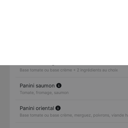
Tomate, fromage, jambon, frites
Panini kebab
Tomate, fromage, kebab, frites
Panini merguez
Fromage, tomate, merguez + frites
Panini mixte
Base tomate ou base crème + 2 ingrédients au choix
Panini saumon
Tomate, fromage, saumon
Panini oriental
Base tomate ou base crème, merguez, poivrons, viande 