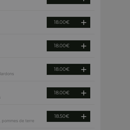
18.00
€
18.00
€
18.00
€
lardons
18.00
€
s
18.50
€
n, pommes de terre