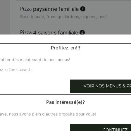
paysanne familiale
Base tomate, fromage, lardons, oignons, oeuf
4 saisons familiale
Base tomate, fromage, jambon, champignons, artichauts, p
Profitez-en!!!
country familiale
ofiter dès maintenant de nos menus!
Base tomate, fromage, boeuf haché, oignons, poivrons
z le lien suivant :
boisée familiale
VOIR NOS MENUS & P
Sauce gruyère, fromage, poulet, champignons, oignons
Pas intéressé(e)?
du chef familiale
Base tomate, fromage, viande hachée, jambon, oeuf
ave, nous avons plein d'autres produits pour vous!
pimentaise familiale
CONTINUEZ