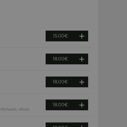
15.00
€
18.00
€
18.00
€
18.00
€
tichauts, olives