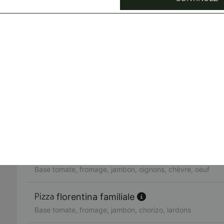
Base tomate, fromage, jambon, chorizo, poivrons, olives, 
toscana familiale
Crème de truffe, fromage, viande hachée, bleu, pommes d
neptune familiale
Base tomate, fromage, thon, oignons, olives, oeuf, origan
chicken familiale
Base tomate, fromage, poulet, champignons, oignons
pavarotti familiale
Base tomate, fromage, jambon, oignons, chèvre, oeuf
florentina familiale
Base tomate, fromage, jambon, chorizo, lardons