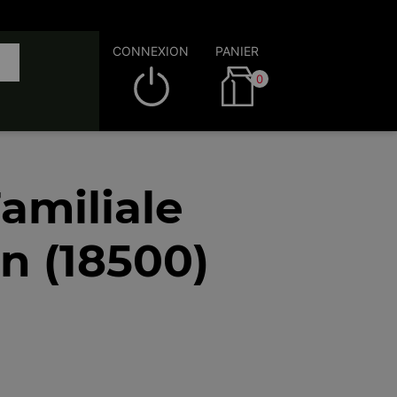
CONNEXION
PANIER
0
amiliale
n (18500)