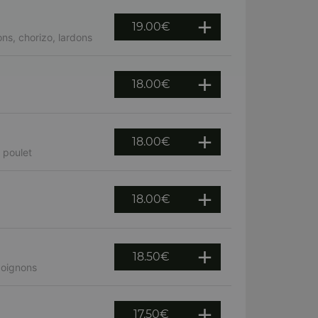
19.00
€
ns, chorizo, lardons
18.00
€
18.00
€
 poulet
18.00
€
18.50
€
 oignons
17.50
€