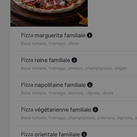
marguerita familiale
Base tomate, fromage, olives
reine familiale
Base tomate, fromage, jambon, champignons, origan
napolitaine familiale
Base tomate, fromage, anchois, câpres, olives
végétarienne familiale
Base tomate, fromage, champignons, poivrons, oignons, ar
orientale familiale